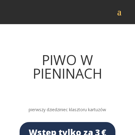
PIWO W
PIENINACH
5. lipca 2025
CZERWONY KLASZTOR
pierwszy dziedziniec klasztoru kartuzów
Wstęp tylko za 3 €