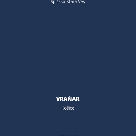
Spišská Stará Ves
VRAŇAR
Košice