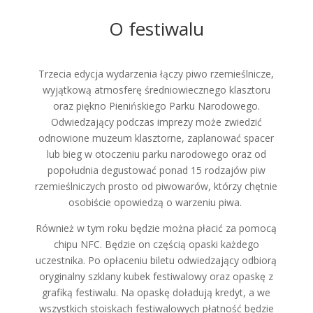
O festiwalu
Trzecia edycja wydarzenia łączy piwo rzemieślnicze,
wyjątkową atmosferę średniowiecznego klasztoru
oraz piękno Pienińskiego Parku Narodowego.
Odwiedzający podczas imprezy może zwiedzić
odnowione muzeum klasztorne, zaplanować spacer
lub bieg w otoczeniu parku narodowego oraz od
popołudnia degustować ponad 15 rodzajów piw
rzemieślniczych prosto od piwowarów, którzy chętnie
osobiście opowiedzą o warzeniu piwa.
Również w tym roku będzie można płacić za pomocą
chipu NFC. Będzie on częścią opaski każdego
uczestnika. Po opłaceniu biletu odwiedzający odbiorą
oryginalny szklany kubek festiwalowy oraz opaskę z
grafiką festiwalu. Na opaskę doładują kredyt, a we
wszystkich stoiskach festiwalowych płatność będzie