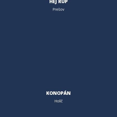
HEJ RUP
Prešov
KONOPÁN
Holíč